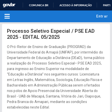
COMUNICA BR
ACESSO À INFORMAÇÃO
PARTI
IR
Entrar
PARA
O
CONTEÚDO
Processo Seletivo Especial / PSE EAD
2025 - EDITAL 05/2025
O Pró-Reitor de Ensino de Graduação (PROGRAD) da
Universidade Federal do Amapá (UNIFAP), por intermédio do
Departamento de Educação a Distância (DEaD), torna público
a realização do Processo Seletivo Especial– PSE EAD 2025,
para ingresso ao Ensino Superior na modalidade de
“Educação a Distância” nos seguintes cursos: Licenciatura
em Letras Inglês, Matemática, Sociologia, Educação Física e
Bacharelado em Administração Públicaa serem ofertados
nos polos de Apoio Presencial da Universidade Aberta do
Brasil - UAB de Macapá, Santana, Vitória do Jari, Oiapoque,
Pedra Branca do Amapari, mediante as condições
estabelecidas neste Edital.