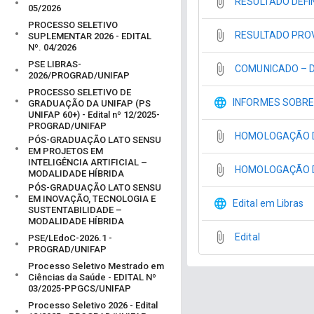
RESULTADO DEFI
05/2026
PROCESSO SELETIVO
RESULTADO PROV
SUPLEMENTAR 2026 - EDITAL
Nº. 04/2026
PSE LIBRAS-
COMUNICADO – D
2026/PROGRAD/UNIFAP
PROCESSO SELETIVO DE
INFORMES SOBR
GRADUAÇÃO DA UNIFAP (PS
UNIFAP 60+) - Edital nº 12/2025-
PROGRAD/UNIFAP
HOMOLOGAÇÃO D
PÓS-GRADUAÇÃO LATO SENSU
EM PROJETOS EM
INTELIGÊNCIA ARTIFICIAL –
HOMOLOGAÇÃO DO
MODALIDADE HÍBRIDA
PÓS-GRADUAÇÃO LATO SENSU
EM INOVAÇÃO, TECNOLOGIA E
Edital em Libras
SUSTENTABILIDADE –
MODALIDADE HÍBRIDA
Edital
PSE/LEdoC-2026.1 -
PROGRAD/UNIFAP
Processo Seletivo Mestrado em
Ciências da Saúde - EDITAL Nº
03/2025-PPGCS/UNIFAP
Processo Seletivo 2026 - Edital