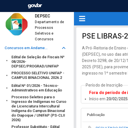
DEPSEC
Departamento de
Processos
Seletivos e
PSE LIBRAS-
Concursos
Concursos em Andamento
A Pró-Reitoria de Ensin
(DEPSEC), no uso das atr
Edital de Seleção de Fiscais Nº
Decreto 3298, de 20/12/1
08/2026-
DEPSEC/PROGRAD/UNIFAP
2025 (PSE), para provime
PROCESSO SELETIVO UNIFAP -
ingresso no 1º semestre 
CAMPUS BINACIONAL 2026.2
Período de Inscrição
Edital Nº 01/2026 - Técnico-
Administrativos em Educação
Fora do período de 
Processo Seletivo para o
Início em
20/02/2025
Ingresso de Indígenas no Curso
de Licenciatura Intercultural
Indígena do Campus Binacional
Publicação
do Oiapoque / UNIFAP (PS-CLII
2026)
Professor Substituto - Edital