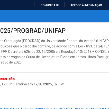
COMUNICA BR
ACESSO À INFORMAÇÃO
IR
PARA
O
CONTEÚDO
2025/PROGRAD/UNIFAP
o de Graduação (PROGRAD) da Universidade Federal do Amapá (UNIFAP)
ibuições que o cargo lhe confere, de acordo com a Lei 7.853, de 24/10/
999, Decreto 5.626, de 22/12/2005 e a Resolução 13/2018 – CONSU, d
nto de vagas do Curso de Licenciatura Plena em Letras Libras Portug
letivo de 2025.
inscrição
, 12:00h
. Término em
12/03/2025, 02:59h
.